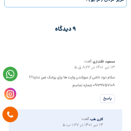
9 دیدگاه
مسعود اقتداری
گفت:
13 تیر 1401 در 8:22 ق.ظ
سلام دود ناشی از سوزاندن وارت ها برای پزشک ضرر نداره؟؟
09132757108 شماره تماسم
پاسخ
کارن طب
گفت:
14 تیر 1401 در 1:27 ب.ظ