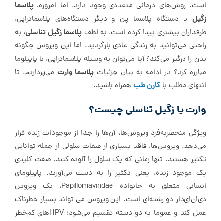
پلاسما
است. روش‌های درمانی متعددی وجود دارد. اما امروزه،
زگیل
با دستگاه پلاسما پن و دیگر دستگاه‌های پلاسماتراپی،
پلاسما زگیل تناسلی
طرفداران بیشتری پیدا کرده است. به لطف
، به‌
راحتی می‌توانید به زندگی عادی بازگردید. اما این ویروس چگونه
بدن را درگیر می‌کند؟ آیا می‌توان به وسیله پلاسما‌تراپی، با پاپیلوما
پلاسما وارت
مبارزه کرد؟ در ادامه به بیان جزئیات
می‌پردازیم. تا
کارن طب
انتهای مطلب با
همراه باشید.
وارت یا زگیل تناسلی چیست؟
ویژگی منحصر‌به‌فرد ویروس‌ها، آن‌ها را جدا از موجودات زنده قرار
می‌دهد. ویروس‌ها، فاقد بسیاری از صفات سلولی از جمله توانایی
تکثیر هستند. تنها زمانی که یک سلول را آلوده کنند، صفت کلیدی
یک موجود زنده، یعنی تکثیر را به دست می‌آورند. پاپیلومای
انسانی متعلق به خانواده Papillomaviridae، یک ویروس
دی‌ان‌ای‌دار دو رشته‌ای است. این ویروس می تواند بسیار خطرناک
عمل کند و عموما به دو دسته تقسیم می‌شود؛ HPVهای کم‌خطر