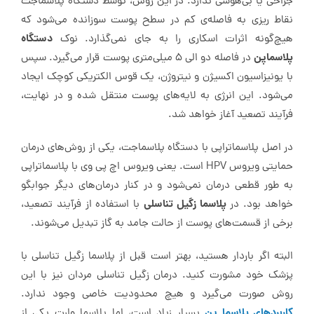
جراحی یا بی‌هوشی ندارد. در این روش، توسط دستگاه پلاسما‌جت
نقاط ریزی به فاصله‌ی کم در سطح پوست سوزانده می‌شود که
دستگاه
هیچ‌گونه اثرات اسکاری را به جای نمی‌گذارد. نوک
پلاسما‌پن
در فاصله دو الی 5 میلی‌متری پوست قرار می‌گیرد. سپس
با یونیزاسیون اکسیژن و نیتروژن، یک قوس الکتریکی کوچک ایجاد
می‌شود. این انرژی به لایه‌های پوست منتقل شده و در نهایت،
فرآیند تصعید آغاز خواهد شد.
در اصل پلاسما‌تراپی با دستگاه پلاسما‌جت، یکی از روش‌های درمان
حمایتی ویروس HPV است. یعنی ویروس اچ پی وی با پلاسما‌تراپی
به طور قطعی درمان نمی‌شود و در کنار درمان‌های دیگر جوابگو
پلاسما زگیل تناسلی
خواهد بود. در
با استفاده از فرآیند تصعید،
برخی از قسمت‌های پوست از حالت جامد به گاز تبدیل می‌شوند.
البته اگر باردار هستید، بهتر است قبل از پلاسما زگیل تناسلی با
پزشک خود مشورت کنید. درمان زگیل تناسلی مردان نیز با این
روش صورت می‌گیرد و هیچ محدودیت خاصی وجود ندارد.
کاربردهای پلاسما پن
بسیار زیاد است، اما پلاسما وارت یکی از