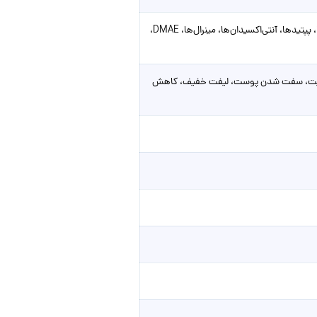
کوکتل‌های مزوتراپی شامل هیالورونیک اسید، ویتامین‌های C، A، E، گروه B، آمینواسیدها، پپتیدها، آنتی‌اکسیدان‌ها، مینرال‌ها، DMAE،
شفافیت، سفت شدن پوست، لیفت خفیف، کاهش