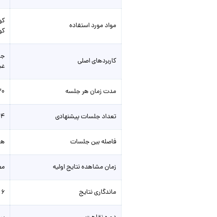
مواد مورد استفاده
کوآنزیم Q10 
جو
کاربردهای اصلی
غب
مدت زمان هر جلسه
۳۰ تا ۴۵ دقیقه (شامل آماده‌سازی پوست، 
تعداد جلسات پیشنهادی
۴ تا ۶ جلسه (بسته به وضعیت پوست و هدف درمان)
فاصله بین جلسات
هر ۲ تا ۴ هفت
زمان مشاهده نتایج اولیه
مع
ماندگاری نتایج
۶ ماه تا ۱.۵ سال (با مراقبت و انجام جلسات نگهدارنده)