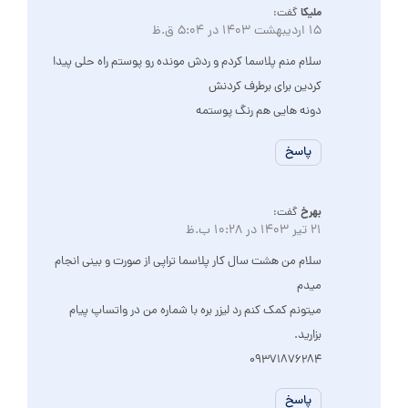
ملیکا
گفت:
15 اردیبهشت 1403 در 5:04 ق.ظ
سلام منم پلاسما کردم و ردش مونده رو پوستم راه حلی پیدا
کردین برای برطرف کردنش
دونه هایی هم رنگ پوستمه
پاسخ
بهرخ
گفت:
21 تیر 1403 در 10:28 ب.ظ
سلام من هشت سال کار پلاسما تراپی از صورت و بینی انجام
میدم
میتونم کمک کنم رد لیزر بره با شماره من در واتساپ پیام
بزارید.
09371876284
پاسخ