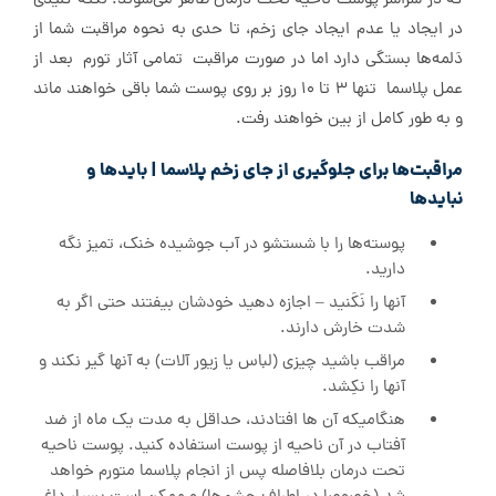
که در سراسر پوست ناحیه تحت درمان ظاهر می‌شوند. نکته کلیدی
در ایجاد یا عدم ایجاد جای زخم، تا حدی به نحوه مراقبت شما از
دَلمه‌ها بستگی دارد اما در صورت مراقبت تمامی آثار تورم بعد از
عمل پلاسما تنها ۳ تا ۱۰ روز بر روی پوست شما باقی خواهند ماند
و به طور کامل از بین خواهند رفت.
مراقبت‌ها برای جلوگیری از جای زخم پلاسما | باید‌ها و
نباید‌ها
پوسته‌ها را با شستشو در آب جوشیده خنک، تمیز نگه
دارید.
آنها را نَکَنید – اجازه دهید خودشان بیفتند حتی اگر به
شدت خارش دارند.
مراقب باشید چیزی (لباس یا زیور آلات) به آنها گیر نکند و
آنها را نکِشد.
هنگامیکه آن ها افتادند، حداقل به مدت یک ماه از ضد
آفتاب در آن ناحیه از پوست استفاده کنید. پوست ناحیه
تحت درمان بلافاصله پس از انجام پلاسما متورم خواهد