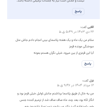
نیست و ممکن است نیاز به جلسات ترمیمی داشته باشد.
پاسخ
آقایی
گفت:
22 دی 1403 در 5:49 ق.ظ
سلام من یک ماه و یک هفته پلاسمای بینی انجام دادم جاش مثل
سوختگی مونده قرمز
آیا این قرمزی از بین میرود خیلی نگران هستم بمونه
پاسخ
غزل
گفت:
12 مرداد 1404 در 9:46 ق.ظ
من یه خال از طریق پلاسما برداشتم جانش اوایل خیلی قرمز بود و
انگار لکه بود بعد چند ماه صاف صاف شد از ترمیم کننده جنس
خوب استفاده کنید دکتر من داروی دست‌ساز داده بود بهم