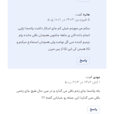
هانیه
گفت:
5 فروردین 1403 در 10:11 ق.ظ
سلام من صورتم خیلی کم جای اسکار داشت پلاسما تراپی
انجام داده الان ی ماهه جاشون همچنان باقی مانده برام
ترمیم کننده سی گل نوشت ولی همچنان استفادع میکنم و
لکا هستن کی این لکا از بین میرن
پاسخ
مهدی
گفت:
1 آبان 1402 در 2:13 ب.ظ
بله پلاسما جای زخم باقی می گذارد و در عین حال هیچ جای زخمی
باقی نمی گذارد! این جمله رو خیابانی گفته ؟؟
پاسخ