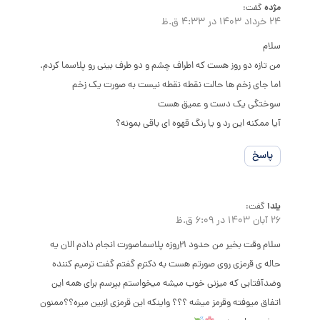
مژده
گفت:
24 خرداد 1403 در 4:33 ق.ظ
سلام
من تازه دو روز هست که اطراف چشم و دو طرف بینی رو پلاسما کردم.
اما جای زخم ها حالت نقطه نقطه نیست به صورت یک زخم
سوختگی یک دست و عمیق هست
آیا ممکنه این رد و یا رنگ قهوه ای باقی بمونه؟
پاسخ
یلدا
گفت:
26 آبان 1403 در 6:09 ق.ظ
سلام وقت بخیر من حدود ۲۱روزه پلاسماصورت انجام دادم الان یه
حاله ی قرمزی روی صورتم هست به دکترم گفتم گفت ترمیم کننده
وضدآفتابی که میزنی خوب میشه میخواستم بپرسم برای همه این
اتفاق میوفته وقرمز میشه ؟؟؟ واینکه این قرمزی ازبین میره؟؟ممنون