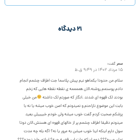
21 دیدگاه
سمر
گفت:
15 مرداد 1402 در 9:49 ق.ظ
سلام.من حدودا یکماهو نیم پیش پلاسما جت اطراف چشمم انجام
دادم پوستمم روشنه.الان هممممه ی نقطه نقطه هایی که زخم
بودند لک قهوه ای شدند .انگار که صورتم لک داشته
من خیلی
بابت این موضوع ناراحتم و نمیدونم که اصن خوب میشه یا نه با
پزشکم صحبت کردم گفت خوب میشه ولی خودم خییییلی بعید
میدونم دقیقا اطراف چشمم پر از خالهای قهوه ای هستش.الان دوتا
سول دارم اینکه اینا خوب میشن به مرور یا نه؟ اگه بله چه مدت
زمان میبره؟؟؟ دوم اینکه علت این قضیه چیه؟ اپراتور وارد نبوده؟؟؟