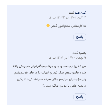
کارن طب
گفت:
3 آبان 1402 در 12:32 ب.ظ
نه کارشناس محتوامون گفتن
پاسخ
راضیه
گفت:
9 بهمن 1402 در 12:01 ب.ظ
من ده روز از پلاسمای جای جوشم میگذره،ولی خیلی فرو رفته
شده جاشون،هم خیلی قرمز و التهاب داره، جای خوبیم رفتم
ولی بازم خیلی میترسم جاش بمونه همیشه..تروخدا بگین
دائمیه جاش یا دوباره صاف میشن؟
پاسخ