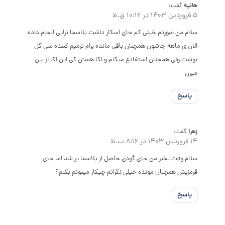
هانیه
گفت:
5 فروردین 1403 در 10:12 ق.ظ
سلام من صورتم خیلی کم جای اسکار داشت پلاسما تراپی انجام داده
الان ی ماهه جاشون همچنان باقی مانده برام ترمیم کننده سی گل
نوشت ولی همچنان استفادع میکنم و لکا هستن کی این لکا از بین
میرن
پاسخ
زهرا
گفت:
14 فروردین 1403 در 8:16 ب.ظ
سلام وقت بخیر من جای گودی حاصل از پلاسما پر شد اما جای
قرمزیش همچنان مونده خیلی نگرانم چیکار میتونم بکنم؟
پاسخ